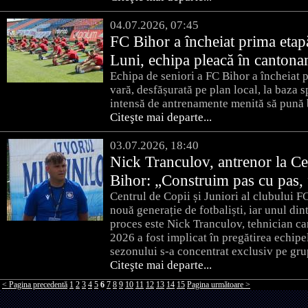
04.07.2026, 07:45
FC Bihor a încheiat prima etapă
Luni, echipa pleacă în cantona
Echipa de seniori a FC Bihor a încheiat p
vară, desfășurată pe plan local, la baza 
intensă de antrenamente menită să pună 
Citeşte mai departe...
03.07.2026, 18:40
Nick Tranculov, antrenor la Ce
Bihor: „Construim pas cu pas, f
Centrul de Copii și Juniori al clubului 
nouă generație de fotbaliști, iar unul dint
proces este Nick Tranculov, tehnician c
2026 a fost implicat în pregătirea echipe
sezonului s-a concentrat exclusiv pe gr
Citeşte mai departe...
< Pagina precedentă
1
2
3
4
5
6
7
8
9
10
11
12
13
14
15
Pagina următoare >