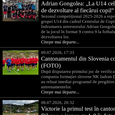
Adrian Gongolea: „La U14 cel 
de dezvoltare al fiecărui copil”
Sezonul competițional 2025-2026 a repre
grupei U14 din cadrul Centrului de Copii
îndrumarea antrenorului Adrian Gongolea, 
de la jocul în format 9 contra 9 la fotbalu
dezvoltarea lor.
Citeşte mai departe...
09.07.2026, 17:33
Cantonamentul din Slovenia con
(FOTO)
După disputarea primului joc de verifica
compania formației slovene NK Jadran Dek
au reluat imediat programul de pregătire,
antrenamentelor.
Citeşte mai departe...
08.07.2026, 20:32
Victorie la primul test în can