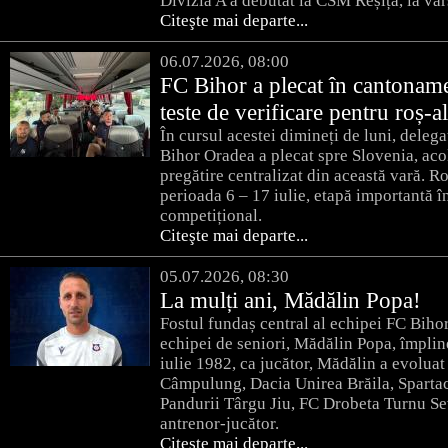
Divizia A a debutat la CSM Reșița, la vâr
Citeşte mai departe...
06.07.2026, 08:00
FC Bihor a plecat în cantoname
teste de verificare pentru roș-a
În cursul acestei dimineți de luni, delega
Bihor Oradea a plecat spre Slovenia, aco
pregătire centralizat din această vară. R
perioada 6 – 17 iulie, etapă importantă î
competițional.
Citeşte mai departe...
05.07.2026, 08:30
La mulți ani, Mădălin Popa!
Fostul fundaș central al echipei FC Biho
echipei de seniori, Mădălin Popa, împlin
iulie 1982, ca jucător, Mădălin a evolua
Câmpulung, Dacia Unirea Brăila, Spartac
Pandurii Târgu Jiu, FC Drobeta Turnu Sev
antrenor-jucător.
Citeşte mai departe...