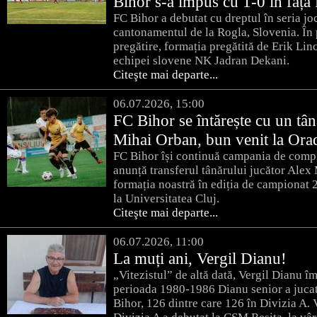
Bihor s-a impus cu 1-0 în faț
FC Bihor a debutat cu dreptul în seria joc
cantonamentul de la Rogla, Slovenia. În 
pregătire, formația pregătită de Erik Lin
echipei slovene NK Jadran Dekani.
Citeşte mai departe...
06.07.2026, 15:00
FC Bihor se întărește cu un tân
Mihai Orban, bun venit la Ora
FC Bihor își continuă campania de comple
anunță transferul tânărului jucător Alex
formația noastră în ediția de campiona
la Universitatea Cluj.
Citeşte mai departe...
06.07.2026, 11:00
La muți ani, Vergil Dianu!
„Vitezistul” de altă dată, Vergil Dianu împ
perioada 1980-1986 Dianu senior a jucat 
Bihor, 126 dintre care 126 în Divizia A. V