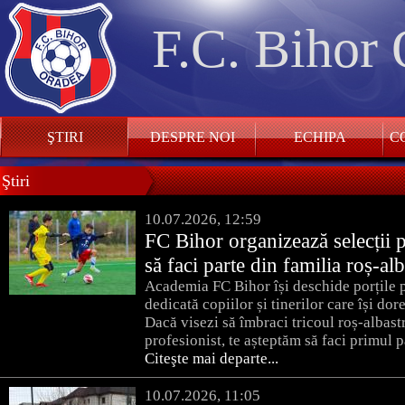
F.C. Bihor
ŞTIRI
DESPRE NOI
ECHIPA
CO
Ştiri
10.07.2026, 12:59
FC Bihor organizează selecții p
să faci parte din familia roș-alb
Academia FC Bihor își deschide porțile p
dedicată copiilor și tinerilor care își do
Dacă visezi să îmbraci tricoul roș-albastr
profesionist, te așteptăm să faci primul pa
Citeşte mai departe...
10.07.2026, 11:05