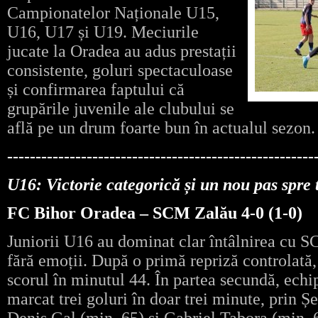
Campionatelor Naționale U15,
U16, U17 și U19. Meciurile
jucate la Oradea au adus prestații
consistente, goluri spectaculoase
și confirmarea faptului că
grupările juvenile ale clubului se
află pe un drum foarte bun în actualul sezon.
------------------------------------------------------
U16: Victorie categorică și un nou pas spre ti
FC Bihor Oradea – SCM Zalău 4-0 (1-0)
Juniorii U16 au dominat clar întâlnirea cu S
fără emoții. După o primă repriză controlată
scorul în minutul 44. În partea secundă, echip
marcat trei goluri în doar trei minute, prin Ș