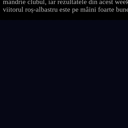
mândrie clubul, iar rezultatele din acest we
viitorul roș-albastru este pe mâini foarte bun