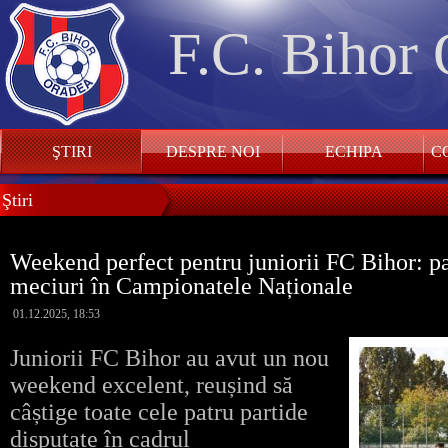
F.C. Bihor
ŞTIRI
DESPRE NOI
ECHIPA
CO
Ştiri
Weekend perfect pentru juniorii FC Bihor: pat
meciuri în Campionatele Naționale
01.12.2025, 18:53
Juniorii FC Bihor au avut un nou
weekend excelent, reușind să
câștige toate cele patru partide
disputate în cadrul