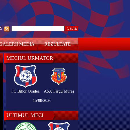
SS
GALERII MEDIA
REZULTATE
MECIUL URMATOR
FC Bihor Oradea
ASA Târgu Mureş
15/08/2026
ULTIMUL MECI