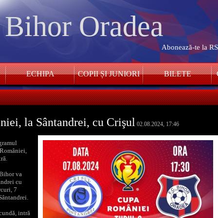
. Bihor Oradea
Abonează-te la R
ECHIPA
COPII ȘI JUNIORI
BILETE
ei, la Sântandrei, cu Crişul
02.08.2024, 17:46
ogramul
a României,
ră.
 Bihor va
andrei cu
curi, 7
Sântandrei.
cundă, intră