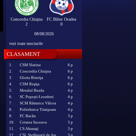
Concordia Chiajna
FC Bihor Oradea
2
0
08/08/2026
vezi toate meciurile
CLASAMENT
1.
CSM Slatina
6 p
2.
Concordia Chiajna
6 p
3.
Gloria Bistriţa
6 p
4.
CSM Reşiţa
6 p
5.
Metalul Buzău
4 p
6.
SC Popești-Leordeni
4 p
7.
SCM Râmnicu Vâlcea
4 p
8.
Politehnica Timişoara
4 p
9.
FC Bacău
3 p
10.
Cetatea Suceava
3 p
11.
CS Afumaţi
3 p
12.
CSL Ștefăneștii de Jos
3 p