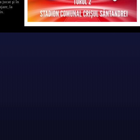
 jucat şi în
jare, la
ix.