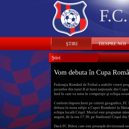
F.C
ŞTIRI
DESPRE NOI
Ştiri
Vom debuta în Cupa Români
Federaţia Română de Fotbal a stabilit vineri pr
jocurilor din turul II al fazei naţionale din Cup
fază în care va intra în competiţie şi echipa noast
Conform împerecherii pe criterii geografice, FC
debuta în noua ediţie a Cupei României la Sânt
echipa locală Crişul. Meciul este programat mier
august, de la ora 17:30, pe Stadionul Crişul din 
Dacă FC Bihor, care este proaspăt divizionară se