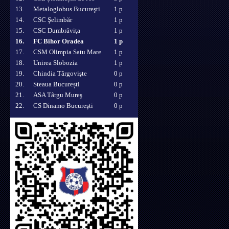
13.
Metaloglobus Bucureşti
1 p
14.
CSC Şelimbăr
1 p
15.
CSC Dumbrăviţa
1 p
16.
FC Bihor Oradea
1 p
17.
CSM Olimpia Satu Mare
1 p
18.
Unirea Slobozia
1 p
19.
Chindia Târgovişte
0 p
20.
Steaua București
0 p
21.
ASA Târgu Mureş
0 p
22.
CS Dinamo Bucureşti
0 p