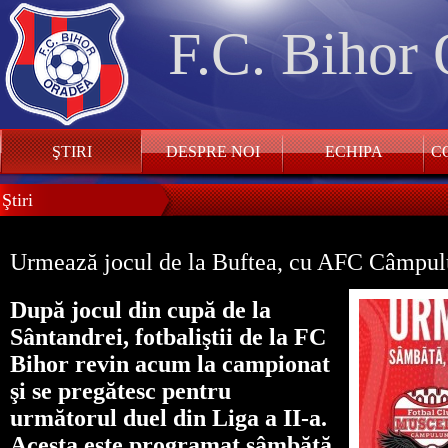
F.C. Bihor
ŞTIRI
DESPRE NOI
ECHIPA
CO
Ştiri
Urmează jocul de la Buftea, cu AFC Câmpu
După jocul din cupă de la
Sântandrei, fotbaliştii de la FC
Bihor revin acum la campionat
şi se pregătesc pentru
următorul duel din Liga a II-a.
Acesta este programat sâmbătă,