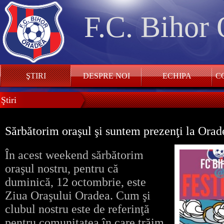
F.C. Bihor
ŞTIRI
DESPRE NOI
ECHIPA
CO
Ştiri
Sărbătorim oraşul şi suntem prezenţi la Orad
În acest weekend sărbătorim
oraşul nostru, pentru că
duminică, 12 octombrie, este
Ziua Oraşului Oradea. Cum şi
clubul nostru este de referinţă
pentru comunitatea în care trăim,