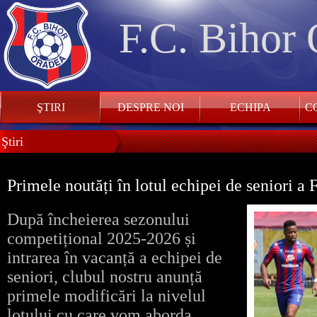
F.C. Bihor
ŞTIRI
DESPRE NOI
ECHIPA
CO
Ştiri
Primele noutăți în lotul echipei de seniori a
După încheierea sezonului
competițional 2025-2026 și
intrarea în vacanță a echipei de
seniori, clubul nostru anunță
primele modificări la nivelul
lotului cu care vom aborda