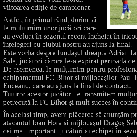
viitoarea ediție de campionat.
Astfel, în primul rând, dorim să
le mulțumim unor jucători care
au evoluat în sezonul recent încheiat în tricou
înțelegeri cu clubul nostru au ajuns la final.
Este vorba despre fundașul dreapta Adrian Ia
Sala, jucători cărora le-a expirat perioada d
De asemenea, le mulțumim pentru profesional
echipamentul FC Bihor și mijlocașilor Paul-
Enceanu, care au ajuns la final de contract.
Tuturor acestor jucători le transmitem mulțu
petrecută la FC Bihor și mult succes în conti
În același timp, avem plăcerea să anunțăm pr
atacantul Ioan Hora și mijlocașul Dragoș Seb
cei mai importanți jucători ai echipei în sezo