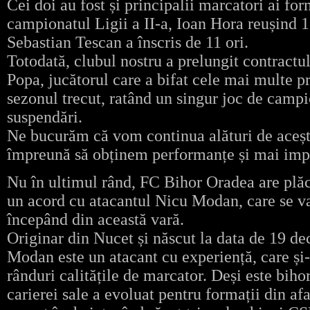
Cei doi au fost și principalii marcatori ai for
campionatul Ligii a II-a, Ioan Hora reușind 1
Sebastian Tescan a înscris de 11 ori.
Totodată, clubul nostru a prelungit contractul
Popa, jucătorul care a bifat cele mai multe p
sezonul trecut, ratând un singur joc de campi
suspendări.
Ne bucurăm că vom continua alături de acești
împreună să obținem performanțe și mai impor
Nu în ultimul rând, FC Bihor Oradea are plăc
un acord cu atacantul Nicu Modan, care se va
începând din această vară.
Originar din Nucet și născut la data de 19 d
Modan este un atacant cu experiență, care și
rânduri calitățile de marcator. Deși este bih
carierei sale a evoluat pentru formații din af