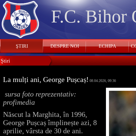
F.C. Bihor
ŞTIRI
DESPRE NOI
ECHIPA
CO
Ştiri
La mulți ani, George Pușcaș!
08.04.2026, 09:36
sursa foto reprezentativ:
profimedia
Născut la Marghita, în 1996,
George Pușcaș împlinește azi, 8
aprilie, vârsta de 30 de ani.