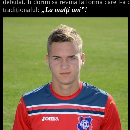
debutat. Îi dorim să revină la forma care l-a 
tradiționalul:
„La mulți ani”!