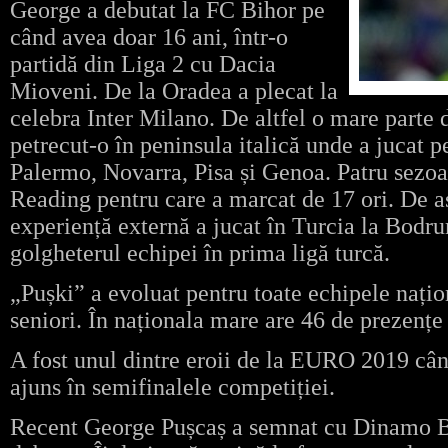
George a debutat la FC Bihor pe
când avea doar 16 ani, într-o
partidă din Liga 2 cu Dacia
Mioveni. De la Oradea a plecat la
celebra Inter Milano. De altfel o mare parte d
petrecut-o în peninsula italică unde a jucat 
Palermo, Novarra, Pisa și Genoa. Patru sezoa
Reading pentru care a marcat de 17 ori. De 
experiență externă a jucat în Turcia la Bodr
golgheterul echipei în prima ligă turcă.
„Pușki” a evoluat pentru toate echipele națio
seniori. În naționala mare are 46 de prezențe
A fost unul dintre eroii de la EURO 2019 cân
ajuns în semifinalele competiției.
Recent George Pușcaș a semnat cu Dinamo Bu