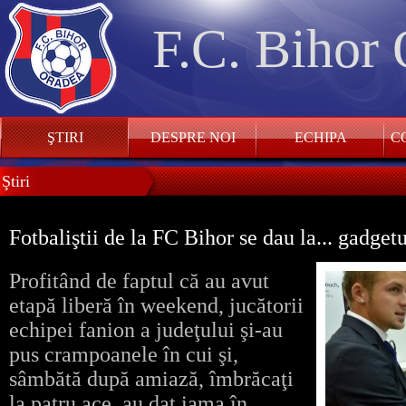
F.C. Bihor
ŞTIRI
DESPRE NOI
ECHIPA
CO
Ştiri
Fotbaliştii de la FC Bihor se dau la... gadge
Profitând de faptul că au avut
etapă liberă în weekend, jucătorii
echipei fanion a judeţului şi-au
pus crampoanele în cui şi,
sâmbătă după amiază, îmbrăcaţi
la patru ace, au dat iama în