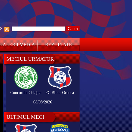
SS
GALERII MEDIA
REZULTATE
MECIUL URMATOR
Concordia Chiajna
FC Bihor Oradea
08/08/2026
ULTIMUL MECI