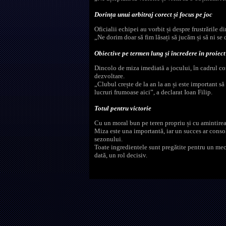
Dorința unui arbitraj corect și focus pe joc
Oficialii echipei au vorbit și despre frustrările 
„Ne dorim doar să fim lăsați să jucăm și să ni se
Obiective pe termen lung și încredere în proiect
Dincolo de miza imediată a jocului, în cadrul con
dezvoltare.
„Clubul crește de la an la an și este important să
lucruri frumoase aici”, a declarat Ioan Filip.
Totul pentru victorie
Cu un moral bun pe teren propriu și cu amintirea 
Miza este una importantă, iar un succes ar conso
sezonului.
Toate ingredientele sunt pregătite pentru un meci
dată, un rol decisiv.