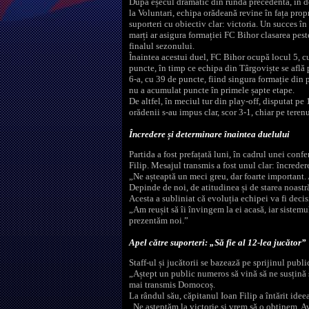
După eșecul dramatic din runda precedentă, în d
la Voluntari, echipa orădeană revine în fața propr
suporteri cu obiectiv clar: victoria. Un succes în
marți ar asigura formației FC Bihor clasarea pes
finalul sezonului.
Înaintea acestui duel, FC Bihor ocupă locul 5, c
puncte, în timp ce echipa din Târgoviște se află 
6-a, cu 39 de puncte, fiind singura formație din 
nu a acumulat puncte în primele șapte etape.
De altfel, în meciul tur din play-off, disputat pe 
orădenii s-au impus clar, scor 3-1, chiar pe tere
Încredere și determinare înaintea duelului
Partida a fost prefațată luni, în cadrul unei con
Filip. Mesajul transmis a fost unul clar: încreder
„Ne așteaptă un meci greu, dar foarte important. 
Depinde de noi, de atitudinea și de starea noastr
Acesta a subliniat că evoluția echipei va fi decis
„Am reușit să îi învingem la ei acasă, iar sistemu
prezentăm noi.”
Apel către suporteri: „Să fie al 12-lea jucător”
Staff-ul și jucătorii se bazează pe sprijinul pub
„Aștept un public numeros să vină să ne susțină și
mai transmis Domocoș.
La rândul său, căpitanul Ioan Filip a întărit idee
„Ne așteptăm la victorie și vrem să o obținem. Av