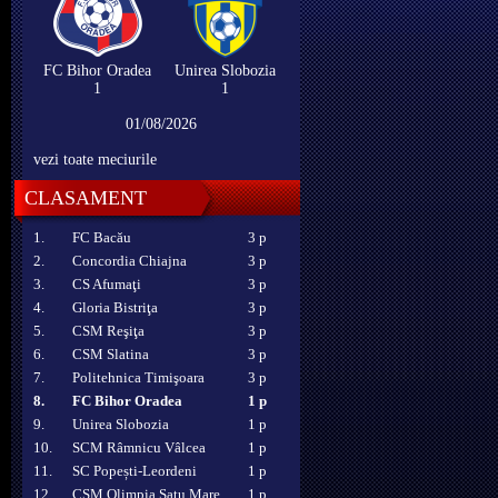
FC Bihor Oradea
Unirea Slobozia
1
1
01/08/2026
vezi toate meciurile
CLASAMENT
1.
FC Bacău
3 p
2.
Concordia Chiajna
3 p
3.
CS Afumaţi
3 p
4.
Gloria Bistriţa
3 p
5.
CSM Reşiţa
3 p
6.
CSM Slatina
3 p
7.
Politehnica Timişoara
3 p
8.
FC Bihor Oradea
1 p
9.
Unirea Slobozia
1 p
10.
SCM Râmnicu Vâlcea
1 p
11.
SC Popești-Leordeni
1 p
12.
CSM Olimpia Satu Mare
1 p