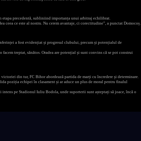
din etapa precedentă, subliniind importanța unui arbitraj echilibrat.
 dea ceea ce este al nostru. Nu cerem avantaje, ci corectitudine”, a punctat Domocoș.
ferinței a fost evidențiat și progresul clubului, precum și potențialul de
 o facem treptat, sănătos. Oradea are potențial și sunt convins că se pot construi
victoriei din tur, FC Bihor abordează partida de marți cu încredere și determinare.
lida poziția echipei în clasament și ar aduce un plus de moral pentru finalul
 intens pe Stadionul Iuliu Bodola, unde suporterii sunt așteptați să joace, încă o