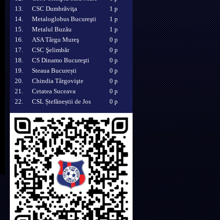
13.
CSC Dumbrăviţa
1 p
14.
Metaloglobus Bucureşti
1 p
15.
Metalul Buzău
1 p
16.
ASA Târgu Mureş
0 p
17.
CSC Şelimbăr
0 p
18.
CS Dinamo Bucureşti
0 p
19.
Steaua București
0 p
20.
Chindia Târgovişte
0 p
21.
Cetatea Suceava
0 p
22.
CSL Ștefăneștii de Jos
0 p