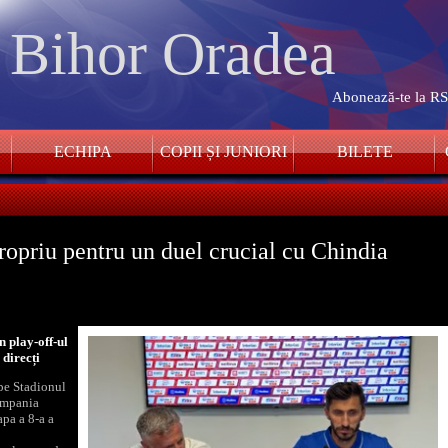
. Bihor Oradea
Abonează-te la R
ECHIPA
COPII ȘI JUNIORI
BILETE
ropriu pentru un duel crucial cu Chindia
n play-off-ul
 direcți
 pe Stadionul
ompania
pa a 8-a a