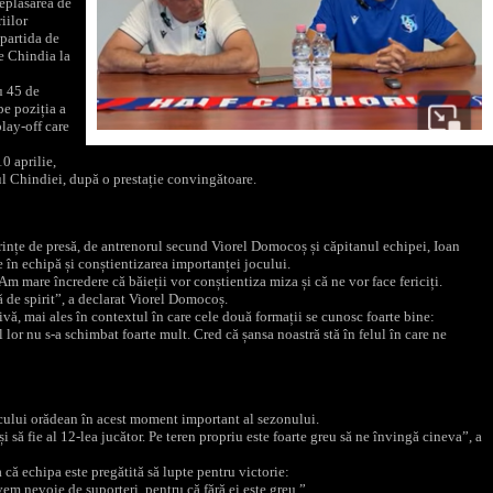
eplasarea de
iilor
 partida de
te Chindia la
u 45 de
pe poziția a
play-off care
10 aprilie,
nul Chindiei, după o prestație convingătoare.
ferințe de presă, de antrenorul secund Viorel Domocoș și căpitanul echipei, Ioan
e în echipă și conștientizarea importanței jocului.
Am mare încredere că băieții vor conștientiza miza și că ne vor face fericiți.
ă de spirit”, a declarat Viorel Domocoș.
ivă, mai ales în contextul în care cele două formații se cunosc foarte bine:
l lor nu s-a schimbat foarte mult. Cred că șansa noastră stă în felul în care ne
licului orădean în acest moment important al sezonului.
 să fie al 12-lea jucător. Pe teren propriu este foarte greu să ne învingă cineva”, a
a că echipa este pregătită să lupte pentru victorie:
em nevoie de suporteri, pentru că fără ei este greu.”