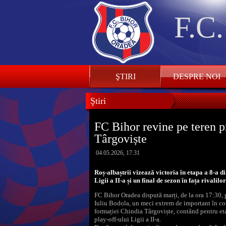
F.C
ŞTIRI
DESPRE NOI
Ştiri
FC Bihor revine pe teren p
Târgoviște
04.05.2026, 17:31
Roș-albaștrii vizează victoria în etapa a 8-a di
Ligii a II-a și un final de sezon în fața rivalilor
FC Bihor Oradea dispută marți, de la ora 17:30,
Iuliu Bodola, un meci extrem de important în c
formației Chindia Târgoviște, contând pentru eta
play-off-ului Ligii a II-a.