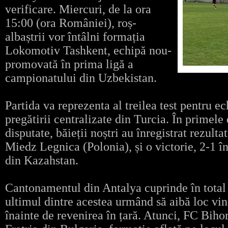
verificare. Miercuri, de la ora
15:00 (ora României), roș-
albaștrii vor întâlni formația
Lokomotiv Tashkent, echipă nou-
promovată în prima ligă a
campionatului din Uzbekistan.
Partida va reprezenta al treilea test pentru e
pregătirii centralizate din Turcia. În primel
disputate, băieții noștri au înregistrat rezult
Miedz Legnica (Polonia), și o victorie, 2-1 î
din Kazahstan.
Cantonamentul din Antalya cuprinde în total p
ultimul dintre acestea urmând să aibă loc vine
înainte de revenirea în țară. Atunci, FC Biho