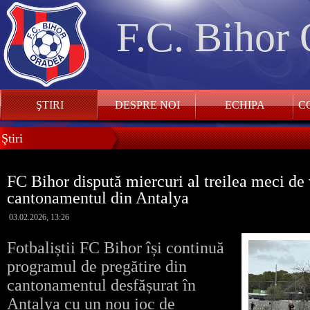
F.C. Bihor
ŞTIRI
DESPRE NOI
ECHIPA
CO
Ştiri
FC Bihor dispută miercuri al treilea meci de 
cantonamentul din Antalya
03.02.2026, 13:26
Fotbaliștii FC Bihor își continuă
programul de pregătire din
cantonamentul desfășurat în
Antalya cu un nou joc de