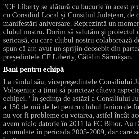
"CF Liberty se alătură cu bucurie în acest p
cu Consiliul Local şi Consiliul Judeţean, de 
manifestări aniversare. Reprezintă un moment
clubul nostru. Dorim să salutăm şi proiectul 
serioasă, cu care clubul nostru colaborează de
spun că am avut un sprijin deosebit din partea
preşedintele CF Liberty, Cătălin Sărmăşan.
Bani pentru echipă
La rândul său, vicepreşedintele Consiliului 
Voloşeniuc a ţinut să puncteze câteva aspecte
echipei. "În şedinţa de astăzi a Consiliului 
a 150 de mii de lei pentru clubul fanion de fo
nu vor fi probleme cu votarea, astfel încât ac
avem nicio datorie în 2011 la FC Bihor. Au ră
acumulate în perioada 2005-2009, dar care se