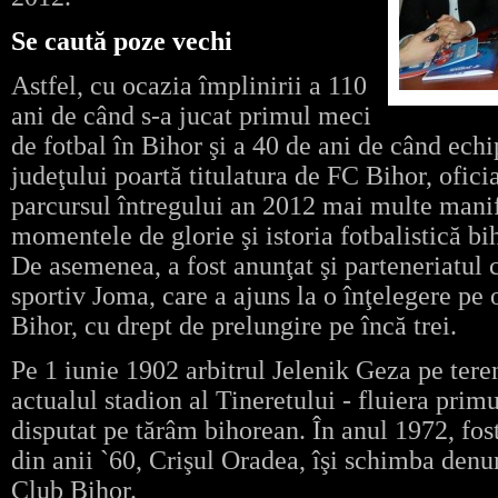
Se caută poze vechi
Astfel, cu ocazia împlinirii a 110
ani de când s-a jucat primul meci
de fotbal în Bihor şi a 40 de ani de când echi
judeţului poartă titulatura de FC Bihor, ofici
parcursul întregului an 2012 mai multe manif
momentele de glorie şi istoria fotbalistică bi
De asemenea, a fost anunţat şi parteneriatul
sportiv Joma, care a ajuns la o înţelegere pe 
Bihor, cu drept de prelungire pe încă trei.
Pe 1 iunie 1902 arbitrul Jelenik Geza pe ter
actualul stadion al Tineretului - fluiera prim
disputat pe tărâm bihorean. În anul 1972, fos
din anii `60, Crişul Oradea, îşi schimba den
Club Bihor.