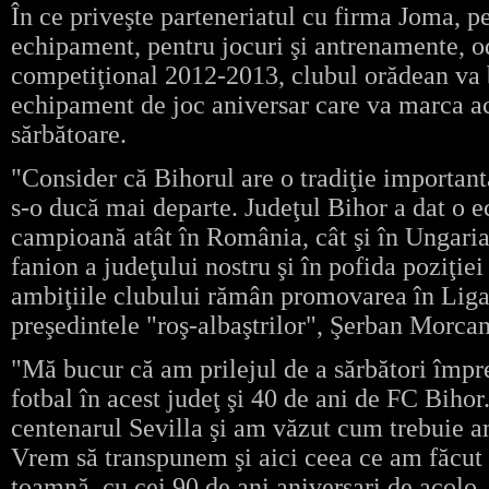
În ce priveşte parteneriatul cu firma Joma, pe
echipament, pentru jocuri şi antrenamente, o
competiţional 2012-2013, clubul orădean va b
echipament de joc aniversar care va marca 
sărbătoare.
"Consider că Bihorul are o tradiţie importantă
s-o ducă mai departe. Judeţul Bihor a dat o e
campioană atât în România, cât şi în Ungaria
fanion a judeţului nostru şi în pofida poziţie
ambiţiile clubului rămân promovarea în Liga 
preşedintele "roş-albaştrilor", Şerban Morcan
"Mă bucur că am prilejul de a sărbători împr
fotbal în acest judeţ şi 40 de ani de FC Bihor
centenarul Sevilla şi am văzut cum trebuie an
Vrem să transpunem şi aici ceea ce am făcut 
toamnă, cu cei 90 de ani aniversari de acolo