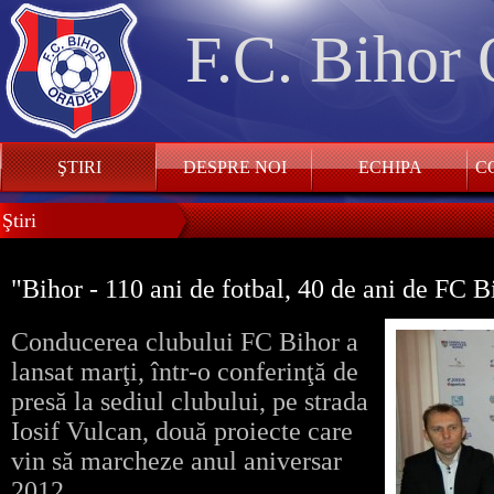
F.C. Bihor
ŞTIRI
DESPRE NOI
ECHIPA
CO
Ştiri
"Bihor - 110 ani de fotbal, 40 de ani de FC B
Conducerea clubului FC Bihor a
lansat marţi, într-o conferinţă de
presă la sediul clubului, pe strada
Iosif Vulcan, două proiecte care
vin să marcheze anul aniversar
2012.