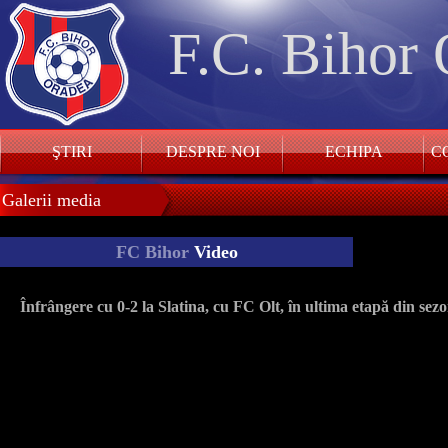
F.C. Bihor
ŞTIRI
DESPRE NOI
ECHIPA
CO
Galerii media
FC Bihor
Video
Înfrângere cu 0-2 la Slatina, cu FC Olt, în ultima etapă din sez