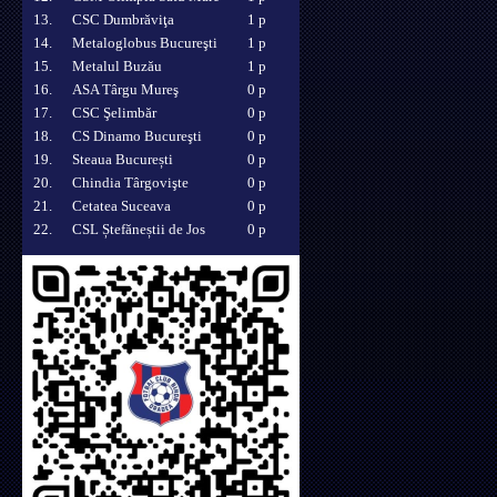
13.
CSC Dumbrăviţa
1 p
14.
Metaloglobus Bucureşti
1 p
15.
Metalul Buzău
1 p
16.
ASA Târgu Mureş
0 p
17.
CSC Şelimbăr
0 p
18.
CS Dinamo Bucureşti
0 p
19.
Steaua București
0 p
20.
Chindia Târgovişte
0 p
21.
Cetatea Suceava
0 p
22.
CSL Ștefăneștii de Jos
0 p