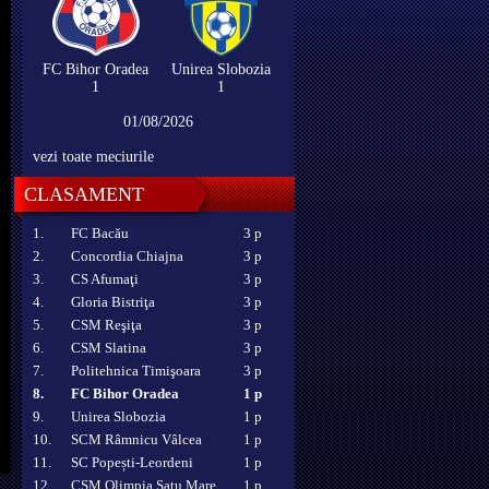
FC Bihor Oradea
Unirea Slobozia
1
1
01/08/2026
vezi toate meciurile
CLASAMENT
1.
FC Bacău
3 p
2.
Concordia Chiajna
3 p
3.
CS Afumaţi
3 p
4.
Gloria Bistriţa
3 p
5.
CSM Reşiţa
3 p
6.
CSM Slatina
3 p
7.
Politehnica Timişoara
3 p
8.
FC Bihor Oradea
1 p
9.
Unirea Slobozia
1 p
10.
SCM Râmnicu Vâlcea
1 p
11.
SC Popești-Leordeni
1 p
12.
CSM Olimpia Satu Mare
1 p