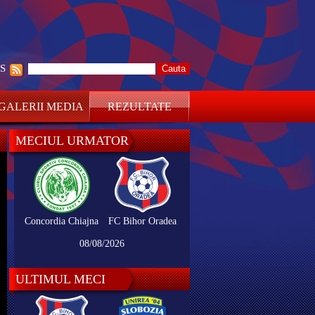
SS
GALERII MEDIA
REZULTATE
MECIUL URMATOR
Concordia Chiajna
FC Bihor Oradea
08/08/2026
ULTIMUL MECI