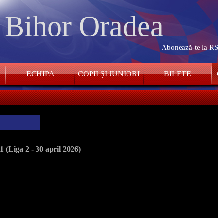
. Bihor Oradea
Abonează-te la R
ECHIPA
COPII ȘI JUNIORI
BILETE
(Liga 2 - 30 april 2026)