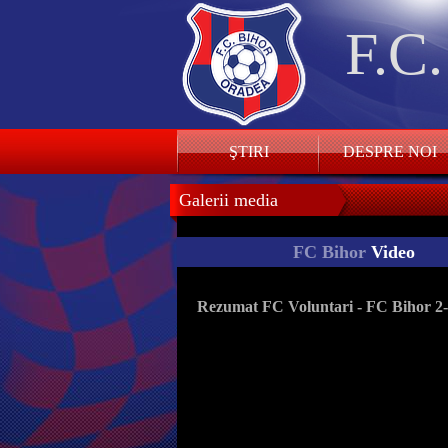
F.C
ŞTIRI
DESPRE NOI
Galerii media
FC Bihor
Video
Rezumat FC Voluntari - FC Bihor 2-1 