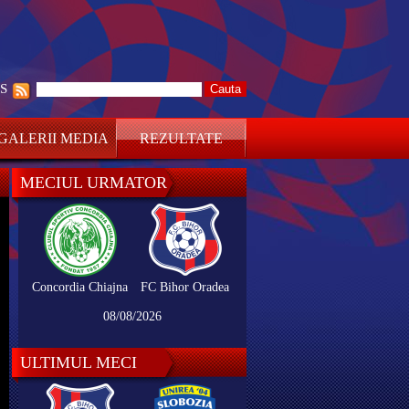
SS
GALERII MEDIA
REZULTATE
MECIUL URMATOR
Concordia Chiajna
FC Bihor Oradea
08/08/2026
ULTIMUL MECI