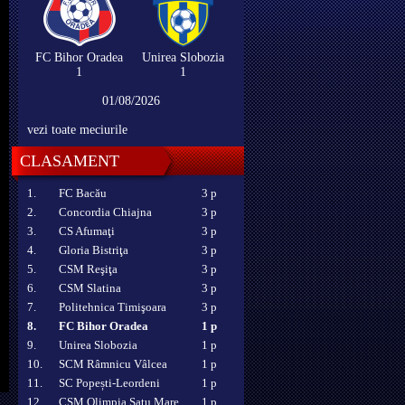
FC Bihor Oradea
Unirea Slobozia
1
1
01/08/2026
vezi toate meciurile
CLASAMENT
1.
FC Bacău
3 p
2.
Concordia Chiajna
3 p
3.
CS Afumaţi
3 p
4.
Gloria Bistriţa
3 p
5.
CSM Reşiţa
3 p
6.
CSM Slatina
3 p
7.
Politehnica Timişoara
3 p
8.
FC Bihor Oradea
1 p
9.
Unirea Slobozia
1 p
10.
SCM Râmnicu Vâlcea
1 p
11.
SC Popești-Leordeni
1 p
12.
CSM Olimpia Satu Mare
1 p