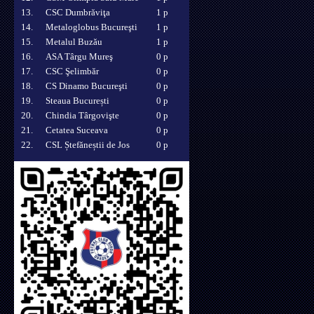
13.
CSC Dumbrăviţa
1 p
14.
Metaloglobus Bucureşti
1 p
15.
Metalul Buzău
1 p
16.
ASA Târgu Mureş
0 p
17.
CSC Şelimbăr
0 p
18.
CS Dinamo Bucureşti
0 p
19.
Steaua București
0 p
20.
Chindia Târgovişte
0 p
21.
Cetatea Suceava
0 p
22.
CSL Ștefăneștii de Jos
0 p