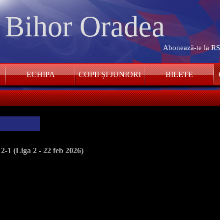
. Bihor Oradea
Abonează-te la R
ECHIPA
COPII ȘI JUNIORI
BILETE
1 (Liga 2 - 22 feb 2026)