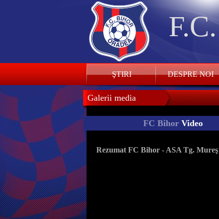
F.C
ŞTIRI
DESPRE NOI
Galerii media
FC Bihor
Video
Rezumat FC Bihor - ASA Tg. Mureş 2-