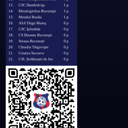
13.
CSC Dumbrăviţa
1 p
14.
Metaloglobus Bucureşti
1 p
15.
Metalul Buzău
1 p
16.
ASA Târgu Mureş
0 p
17.
CSC Şelimbăr
0 p
18.
CS Dinamo Bucureşti
0 p
19.
Steaua București
0 p
20.
Chindia Târgovişte
0 p
21.
Cetatea Suceava
0 p
22.
CSL Ștefăneștii de Jos
0 p