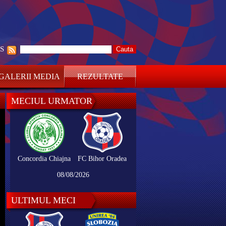
SS
GALERII MEDIA
REZULTATE
MECIUL URMATOR
Concordia Chiajna
FC Bihor Oradea
08/08/2026
ULTIMUL MECI