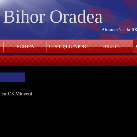
. Bihor Oradea
Abonează-te la R
ECHIPA
COPII ȘI JUNIORI
BILETE
ul cu CS Mioveni