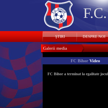
F.C
ŞTIRI
DESPRE NOI
Galerii media
FC Bihor
Video
FC Bihor a terminat la egalitate joc