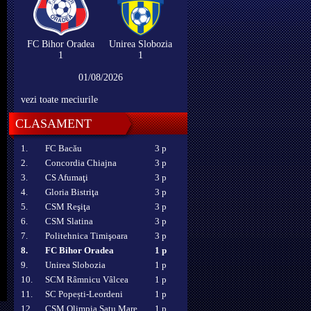
FC Bihor Oradea
Unirea Slobozia
1
1
01/08/2026
vezi toate meciurile
CLASAMENT
1.
FC Bacău
3 p
2.
Concordia Chiajna
3 p
3.
CS Afumaţi
3 p
4.
Gloria Bistriţa
3 p
5.
CSM Reşiţa
3 p
6.
CSM Slatina
3 p
7.
Politehnica Timişoara
3 p
8.
FC Bihor Oradea
1 p
9.
Unirea Slobozia
1 p
10.
SCM Râmnicu Vâlcea
1 p
11.
SC Popești-Leordeni
1 p
12.
CSM Olimpia Satu Mare
1 p