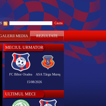
SS
GALERII MEDIA
REZULTATE
MECIUL URMATOR
FC Bihor Oradea
ASA Târgu Mureş
15/08/2026
ULTIMUL MECI