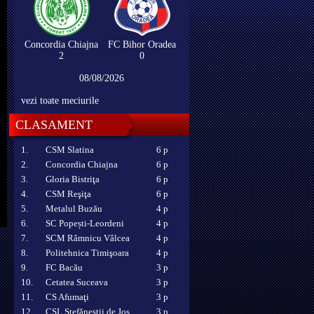
Concordia Chiajna
FC Bihor Oradea
2
0
08/08/2026
vezi toate meciurile
CLASAMENT
1.
CSM Slatina
6 p
2.
Concordia Chiajna
6 p
3.
Gloria Bistriţa
6 p
4.
CSM Reşiţa
6 p
5.
Metalul Buzău
4 p
6.
SC Popești-Leordeni
4 p
7.
SCM Râmnicu Vâlcea
4 p
8.
Politehnica Timişoara
4 p
9.
FC Bacău
3 p
10.
Cetatea Suceava
3 p
11.
CS Afumaţi
3 p
12.
CSL Ștefăneștii de Jos
3 p