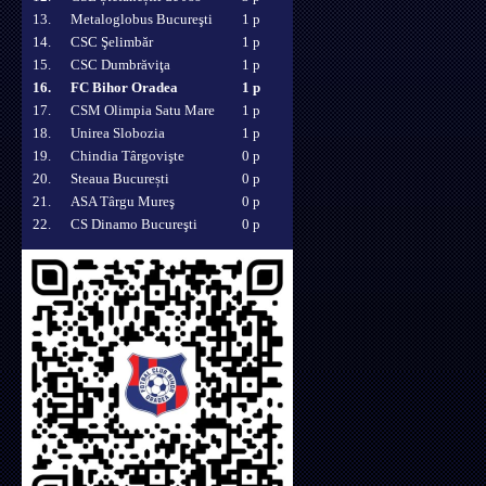
13.
Metaloglobus Bucureşti
1 p
14.
CSC Şelimbăr
1 p
15.
CSC Dumbrăviţa
1 p
16.
FC Bihor Oradea
1 p
17.
CSM Olimpia Satu Mare
1 p
18.
Unirea Slobozia
1 p
19.
Chindia Târgovişte
0 p
20.
Steaua București
0 p
21.
ASA Târgu Mureş
0 p
22.
CS Dinamo Bucureşti
0 p