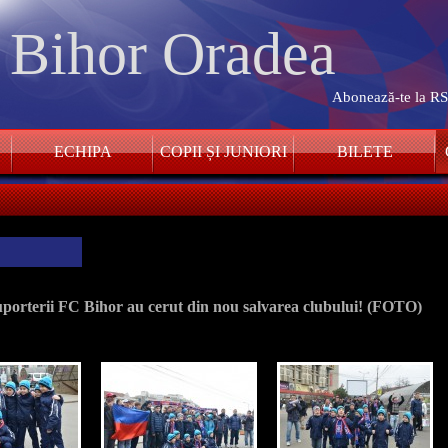
. Bihor Oradea
Abonează-te la R
ECHIPA
COPII ȘI JUNIORI
BILETE
suporterii FC Bihor au cerut din nou salvarea clubului! (FOTO)