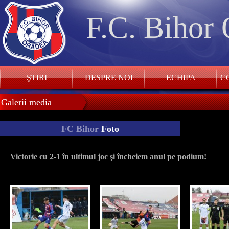
F.C. Bihor
ŞTIRI
DESPRE NOI
ECHIPA
CO
Galerii media
FC Bihor
Foto
Victorie cu 2-1 în ultimul joc şi încheiem anul pe podium!