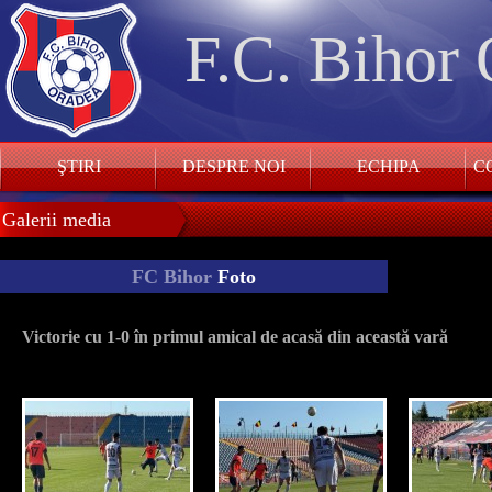
F.C. Bihor
ŞTIRI
DESPRE NOI
ECHIPA
CO
Galerii media
FC Bihor
Foto
Victorie cu 1-0 în primul amical de acasă din această vară