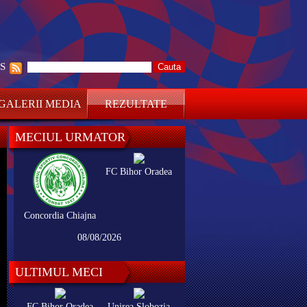
SS
GALERII MEDIA
REZULTATE
MECIUL URMATOR
FC Bihor Oradea
Concordia Chiajna
08/08/2026
ULTIMUL MECI
FC Bihor Oradea
Unirea Slobozia