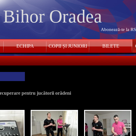
. Bihor Oradea
Abonează-te la R
ECHIPA
COPII ȘI JUNIORI
BILETE
ecuperare pentru jucătorii orădeni