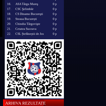
16.
ASA Târgu Mureş
0 p
17.
CSC Şelimbăr
0 p
18.
CS Dinamo Bucureşti
0 p
19.
Steaua București
0 p
20.
Chindia Târgovişte
0 p
21.
Cetatea Suceava
0 p
22.
CSL Ștefăneștii de Jos
0 p
ARHIVA REZULTATE