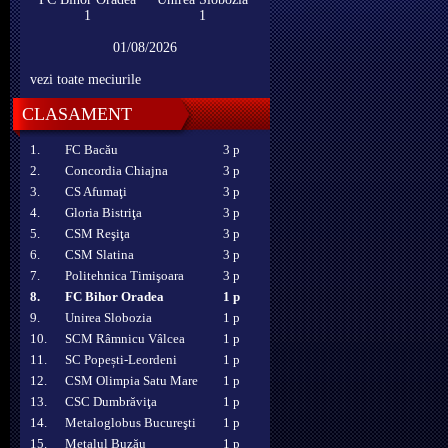
1
1
01/08/2026
vezi toate meciurile
CLASAMENT
1.
FC Bacău
3 p
2.
Concordia Chiajna
3 p
3.
CS Afumaţi
3 p
4.
Gloria Bistriţa
3 p
5.
CSM Reşiţa
3 p
6.
CSM Slatina
3 p
7.
Politehnica Timişoara
3 p
8.
FC Bihor Oradea
1 p
9.
Unirea Slobozia
1 p
10.
SCM Râmnicu Vâlcea
1 p
11.
SC Popești-Leordeni
1 p
12.
CSM Olimpia Satu Mare
1 p
13.
CSC Dumbrăviţa
1 p
14.
Metaloglobus Bucureşti
1 p
15.
Metalul Buzău
1 p