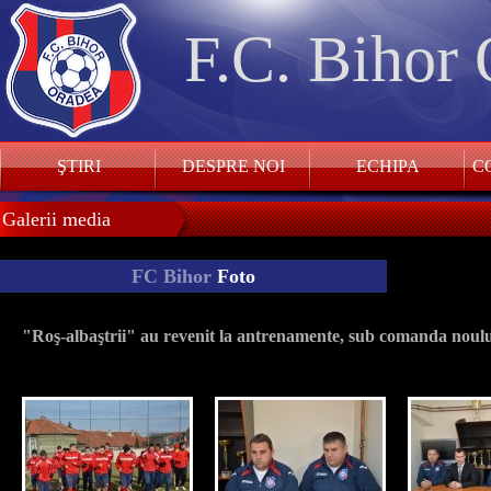
F.C. Bihor
ŞTIRI
DESPRE NOI
ECHIPA
CO
Galerii media
FC Bihor
Foto
"Roş-albaştrii" au revenit la antrenamente, sub comanda noulu