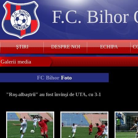
F.C. Bihor
ŞTIRI
DESPRE NOI
ECHIPA
CO
Galerii media
FC Bihor
Foto
"Roş-albaştrii" au fost învinşi de UTA, cu 3-1