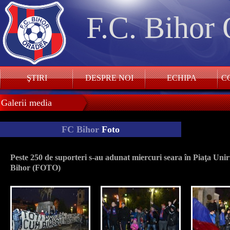
F.C. Bihor
ŞTIRI
DESPRE NOI
ECHIPA
CO
Galerii media
FC Bihor
Foto
Peste 250 de suporteri s-au adunat miercuri seara în Piaţa Uniri
Bihor (FOTO)