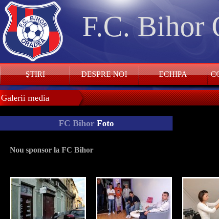
F.C. Bihor
ŞTIRI
DESPRE NOI
ECHIPA
CO
Galerii media
FC Bihor
Foto
Nou sponsor la FC Bihor