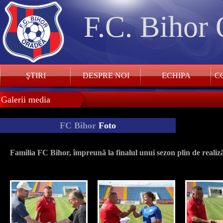
F.C. Bihor
ŞTIRI
DESPRE NOI
ECHIPA
CO
Galerii media
FC Bihor
Foto
Familia FC Bihor, împreună la finalul unui sezon plin de reali