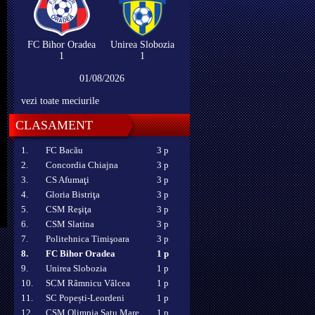
FC Bihor Oradea
Unirea Slobozia
1
1
01/08/2026
vezi toate meciurile
CLASAMENT
1.
FC Bacău
3 p
2.
Concordia Chiajna
3 p
3.
CS Afumaţi
3 p
4.
Gloria Bistriţa
3 p
5.
CSM Reşiţa
3 p
6.
CSM Slatina
3 p
7.
Politehnica Timişoara
3 p
8.
FC Bihor Oradea
1 p
9.
Unirea Slobozia
1 p
10.
SCM Râmnicu Vâlcea
1 p
11.
SC Popești-Leordeni
1 p
12.
CSM Olimpia Satu Mare
1 p