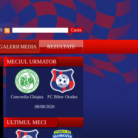
SS
GALERII MEDIA
REZULTATE
MECIUL URMATOR
Concordia Chiajna
FC Bihor Oradea
08/08/2026
ULTIMUL MECI