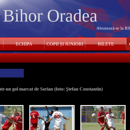
. Bihor Oradea
Abonează-te la R
ECHIPA
COPII ȘI JUNIORI
BILETE
ntr-un gol marcat de Sorian (foto: Ştefan Constantin)