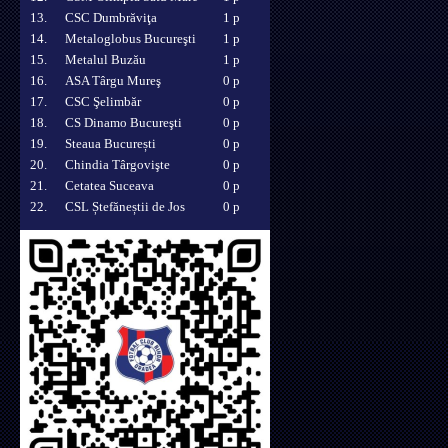
13.
CSC Dumbrăviţa
1 p
14.
Metaloglobus Bucureşti
1 p
15.
Metalul Buzău
1 p
16.
ASA Târgu Mureş
0 p
17.
CSC Şelimbăr
0 p
18.
CS Dinamo Bucureşti
0 p
19.
Steaua București
0 p
20.
Chindia Târgovişte
0 p
21.
Cetatea Suceava
0 p
22.
CSL Ștefăneștii de Jos
0 p