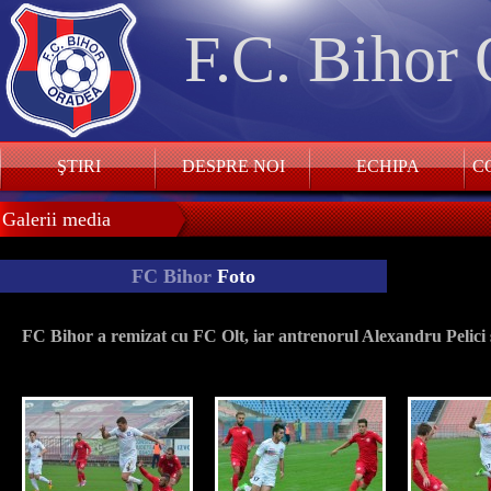
F.C. Bihor
ŞTIRI
DESPRE NOI
ECHIPA
CO
Galerii media
FC Bihor
Foto
FC Bihor a remizat cu FC Olt, iar antrenorul Alexandru Pelici