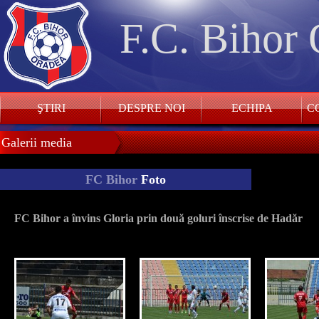
F.C. Bihor
ŞTIRI
DESPRE NOI
ECHIPA
CO
Galerii media
FC Bihor
Foto
FC Bihor a învins Gloria prin două goluri înscrise de Hadăr