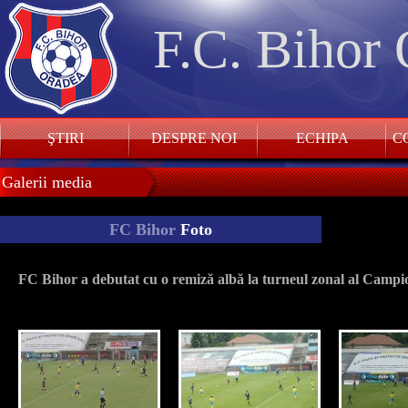
F.C. Bihor
ŞTIRI
DESPRE NOI
ECHIPA
CO
Galerii media
FC Bihor
Foto
FC Bihor a debutat cu o remiză albă la turneul zonal al Campi