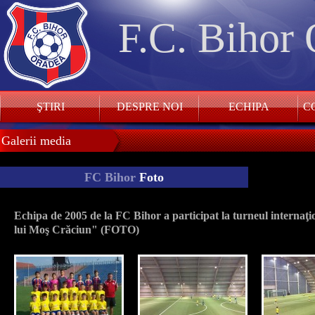
F.C. Bihor
ŞTIRI
DESPRE NOI
ECHIPA
CO
Galerii media
FC Bihor
Foto
Echipa de 2005 de la FC Bihor a participat la turneul internaţio
lui Moş Crăciun" (FOTO)