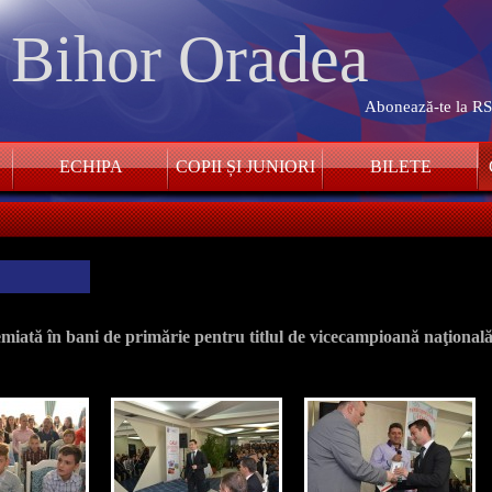
. Bihor Oradea
Abonează-te la R
ECHIPA
COPII ȘI JUNIORI
BILETE
miată în bani de primărie pentru titlul de vicecampioană naţional