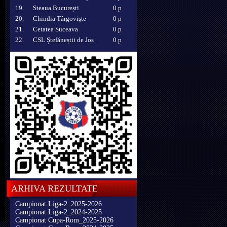
19.
Steaua București
0 p
20.
Chindia Târgovişte
0 p
21.
Cetatea Suceava
0 p
22.
CSL Ștefăneștii de Jos
0 p
ARHIVA REZULTATE
Campionat Liga-2_2025-2026
Campionat Liga-2_2024-2025
Campionat Cupa-Rom_2025-2026