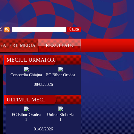
SS
GALERII MEDIA
REZULTATE
MECIUL URMATOR
Concordia Chiajna
FC Bihor Oradea
08/08/2026
ă
ULTIMUL MECI
FC Bihor Oradea
Unirea Slobozia
1
1
01/08/2026