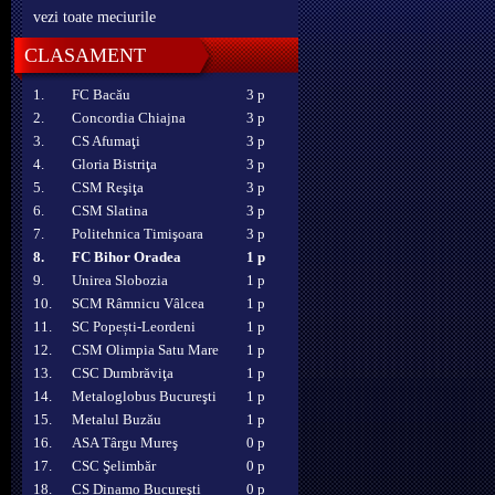
vezi toate meciurile
CLASAMENT
1.
FC Bacău
3 p
2.
Concordia Chiajna
3 p
3.
CS Afumaţi
3 p
4.
Gloria Bistriţa
3 p
5.
CSM Reşiţa
3 p
6.
CSM Slatina
3 p
7.
Politehnica Timişoara
3 p
8.
FC Bihor Oradea
1 p
9.
Unirea Slobozia
1 p
10.
SCM Râmnicu Vâlcea
1 p
11.
SC Popești-Leordeni
1 p
12.
CSM Olimpia Satu Mare
1 p
13.
CSC Dumbrăviţa
1 p
14.
Metaloglobus Bucureşti
1 p
15.
Metalul Buzău
1 p
16.
ASA Târgu Mureş
0 p
17.
CSC Şelimbăr
0 p
18.
CS Dinamo Bucureşti
0 p