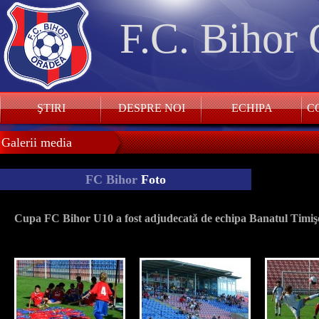
F.C. Bihor
ŞTIRI
DESPRE NOI
ECHIPA
CO
Galerii media
FC Bihor
Foto
Cupa FC Bihor U10 a fost adjudecată de echipa Banatul Timiş