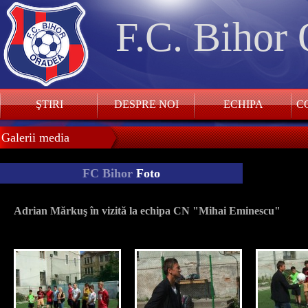
F.C. Bihor
ŞTIRI
DESPRE NOI
ECHIPA
CO
Galerii media
FC Bihor
Foto
Adrian Mărkuş în vizită la echipa CN "Mihai Eminescu"