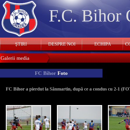
F.C. Bihor
ŞTIRI
DESPRE NOI
ECHIPA
CO
Galerii media
FC Bihor
Foto
FC Bihor a pierdut la Sânmartin, după ce a condus cu 2-1 (F